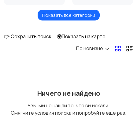
Показать все категории
Стационарные
Мобильные
телефоны
телефоны
👉 Сохранить поиск
🌍Показать на карте
По новизне
Рации и спутниковые
Запчасти
телефоны
Внешние
Зарядные устройства
Ничего не найдено
аккумуляторы
Увы, мы не нашли то, что вы искали.
Смягчите условия поиска и попробуйте еще раз.
Чехлы
Аксессуары