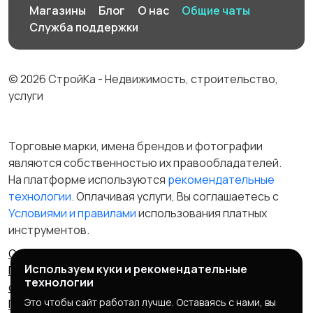
Магазины
Блог
О нас
Общие чаты
Служба поддержки
© 2026 СтройКа - Недвижимость, строительство,
услуги
Торговые марки, имена брендов и фотографии
являются собственностью их правообладателей.
На платформе используются
рекомендательные
технологии
. Оплачивая услуги, Вы соглашаетесь c
Условиями и правилами
использования платных
инструментов.
Отказ от ответственности
Правила сервиса
Используем куки и рекомендательные
Политика конфиденциальности
Пользовательское
технологии
соглашение
Запрещенные товары/услуги
Это чтобы сайт работал лучше. Оставаясь с нами, вы
Правообладателям
Партнерская программа