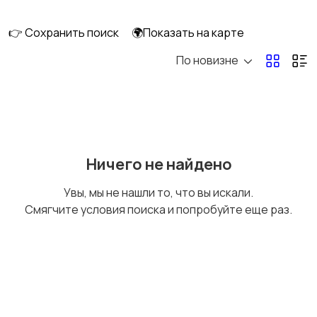
смешивание
техника
👉 Сохранить поиск
🌍Показать на карте
По новизне
Кулеры и фильтры для
Плиты и духовые
воды
шкафы
Посудомоечные
Приготовление еды
Ничего не найдено
машины
Увы, мы не нашли то, что вы искали.
Смягчите условия поиска и попробуйте еще раз.
Приготовление
Пылесосы и
напитков
пароочистители
Стиральные машины
Утюги и уход за