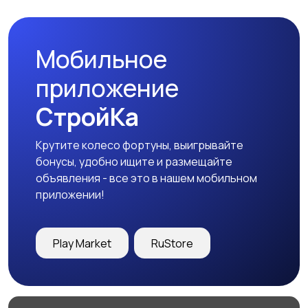
одеждой
Мобильное
Холодильники
Швейное
приложение
оборудование
СтройКа
Крутите колесо фортуны, выигрывайте
бонусы, удобно ищите и размещайте
объявления - все это в нашем мобильном
приложении!
Play Market
RuStore