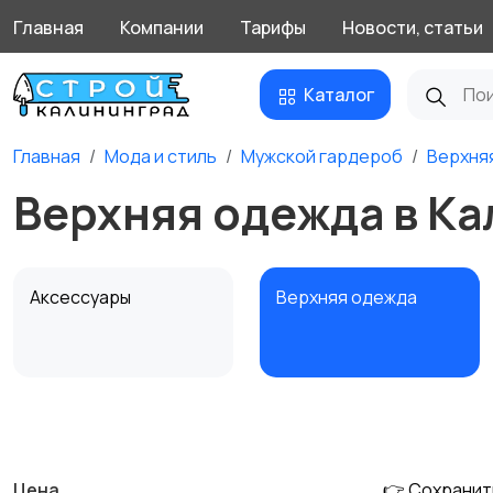
Главная
Компании
Тарифы
Новости, статьи
Каталог
Главная
Мода и стиль
Мужской гардероб
Верхня
Верхняя одежда в К
Аксессуары
Верхняя одежда
Обувь
Пиджаки и костюмы
Цена
👉 Сохранит