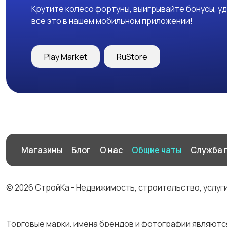
Крутите колесо фортуны, выигрывайте бонусы, у
все это в нашем мобильном приложении!
Play Market
RuStore
Магазины
Блог
О нас
Общие чаты
Служба 
© 2026 СтройКа - Недвижимость, строительство, услуг
Торговые марки, имена брендов и фотографии являютс