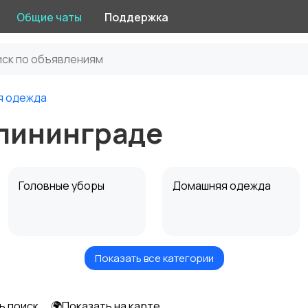
Общие чаты
Поддержка
я одежда
алининграде
Головные уборы
Домашняя одежда
Показать все категории
Рубашки
Свитеры и толстовки
ь поиск
🌍Показать на карте