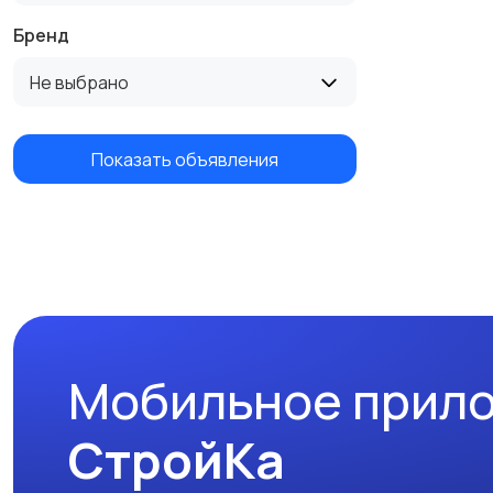
Бренд
Не выбрано
Показать объявления
Мобильное прил
СтройКа