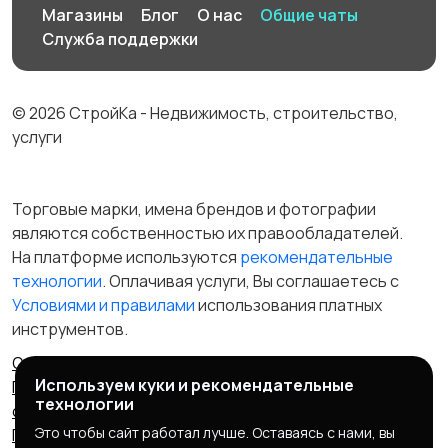
Магазины
Блог
О нас
Общие чаты
Служба поддержки
© 2026 СтройКа - Недвижимость, строительство,
услуги
Торговые марки, имена брендов и фотографии
являются собственностью их правообладателей.
На платформе используются
рекомендательные
технологии
. Оплачивая услуги, Вы соглашаетесь c
Условиями и правилами
использования платных
инструментов.
Отказ от ответственности
Правила сервиса
Используем куки и рекомендательные
Политика конфиденциальности
Пользовательское
технологии
соглашение
Запрещенные товары/услуги
Это чтобы сайт работал лучше. Оставаясь с нами, вы
Правообладателям
Партнерская программа