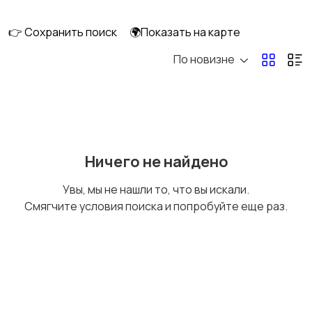
👉 Сохранить поиск
🌍Показать на карте
По новизне
Комбинезоны
Нижнее белье
Обувь
Пиджаки и костюмы
Ничего не найдено
Увы, мы не нашли то, что вы искали.
Смягчите условия поиска и попробуйте еще раз.
Рубашки
Свитеры и толстовки
Спецодежда
Спортивная одежда