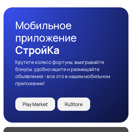
Мобильное
Футболки и поло
Штаны и шорты
приложение
СтройКа
Крутите колесо фортуны, выигрывайте
Другое
бонусы, удобно ищите и размещайте
объявления - все это в нашем мобильном
приложении!
Play Market
RuStore