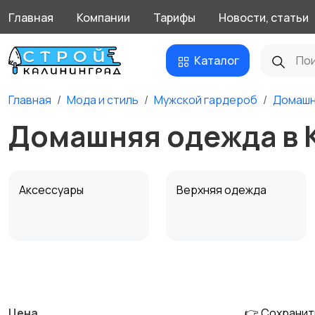
Главная
Компании
Тарифы
Новости, статьи
Каталог
Главная
Мода и стиль
Мужской гардероб
Домашн
Домашняя одежда в 
Аксессуары
Верхняя одежда
Обувь
Пиджаки и костюмы
Цена
👉 Сохранит