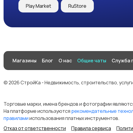
Play Market
RuStore
Магазины
Блог
О нас
Общие чаты
Служба 
© 2026 СтройКа - Недвижимость, строительство, услуг
Торговые марки, имена брендов и фотографии являютс
На платформе используются
рекомендательные техно
правилами
использования платных инструментов.
Отказ от ответственности
Правила сервиса
Полити