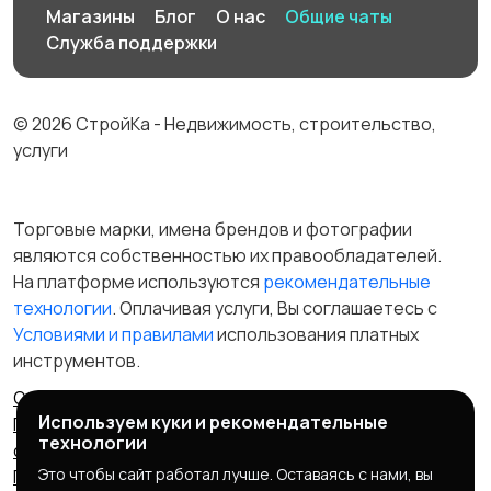
Магазины
Блог
О нас
Общие чаты
Служба поддержки
© 2026 СтройКа - Недвижимость, строительство,
услуги
Торговые марки, имена брендов и фотографии
являются собственностью их правообладателей.
На платформе используются
рекомендательные
технологии
. Оплачивая услуги, Вы соглашаетесь c
Условиями и правилами
использования платных
инструментов.
Отказ от ответственности
Правила сервиса
Используем куки и рекомендательные
Политика конфиденциальности
Пользовательское
технологии
соглашение
Запрещенные товары/услуги
Это чтобы сайт работал лучше. Оставаясь с нами, вы
Правообладателям
Партнерская программа