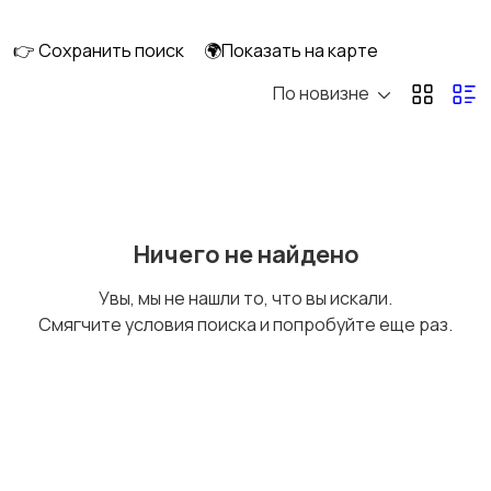
👉 Сохранить поиск
🌍Показать на карте
По новизне
Аренда квартиры
Аренда комнаты
Аренда дома
Квартиры посуточно
Ничего не найдено
Увы, мы не нашли то, что вы искали.
Смягчите условия поиска и попробуйте еще раз.
Комнаты посуточно
Дома посуточно
Коммерческая
Прочие строения
4