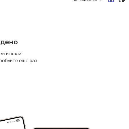
йдено
 вы искали.
робуйте еще раз.