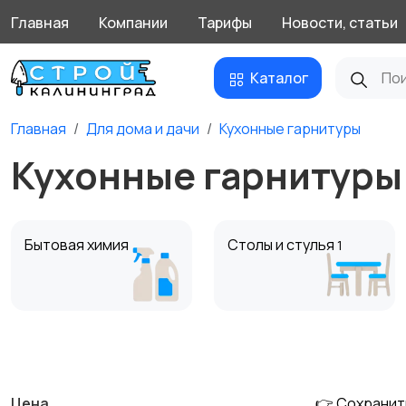
Главная
Компании
Тарифы
Новости, статьи
Каталог
Главная
Для дома и дачи
Кухонные гарнитуры
Кухонные гарнитуры
Бытовая химия
Столы и стулья
1
Кухонные гарнитуры
Освещение
Цена
👉 Сохранит