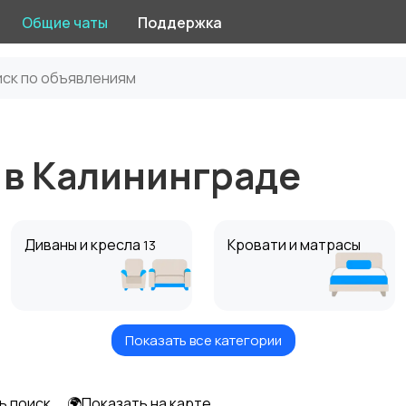
Общие чаты
Поддержка
 в Калининграде
Диваны и кресла
Кровати и матрасы
13
Показать все категории
Оформление
Текстиль и ковры
интерьера
ь поиск
🌍Показать на карте