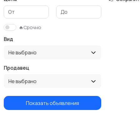
Сад и огород
Садовая мебель
9
🔥Срочно
Вид
Не выбрано
Продавец
Не выбрано
Показать объявления