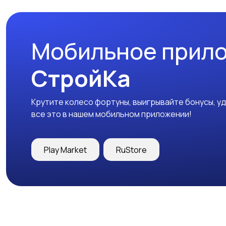
Мобильное прил
СтройКа
Крутите колесо фортуны, выигрывайте бонусы, у
все это в нашем мобильном приложении!
Play Market
RuStore