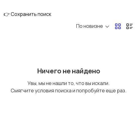
👉 Сохранить поиск
По новизне
Металл,
Общестроительные
металлические
материалы
изделия
Пены, герметики,
Пиломатериалы
Ничего не найдено
клеи
Увы, мы не нашли то, что вы искали.
Смягчите условия поиска и попробуйте еще раз.
Сухие строительные
Сыпучие материалы
смеси
Утепление, изоляция
Фасадные системы