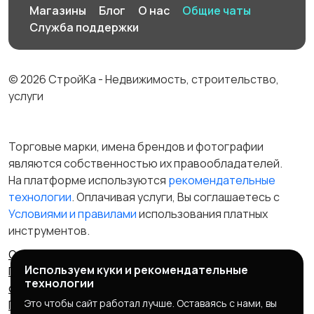
Магазины
Блог
О нас
Общие чаты
Служба поддержки
© 2026 СтройКа - Недвижимость, строительство,
услуги
Торговые марки, имена брендов и фотографии
являются собственностью их правообладателей.
На платформе используются
рекомендательные
технологии
. Оплачивая услуги, Вы соглашаетесь c
Условиями и правилами
использования платных
инструментов.
Отказ от ответственности
Правила сервиса
Используем куки и рекомендательные
Политика конфиденциальности
Пользовательское
технологии
соглашение
Запрещенные товары/услуги
Это чтобы сайт работал лучше. Оставаясь с нами, вы
Правообладателям
Партнерская программа