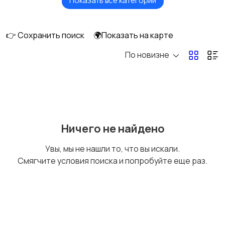
Показать все категории
Головные уборы
Домашняя одежда
👉 Сохранить поиск
🌍Показать на карте
По новизне
Комбинезоны
Нижнее белье
Обувь
Пиджаки и костюмы
Ничего не найдено
Увы, мы не нашли то, что вы искали.
Смягчите условия поиска и попробуйте еще раз.
Рубашки
Свитеры и толстовки