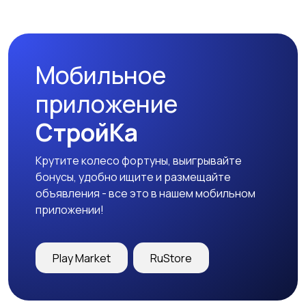
Спецодежда
Спортивная одежда
Мобильное
Футболки и поло
Штаны и шорты
приложение
СтройКа
Крутите колесо фортуны, выигрывайте
Другое
бонусы, удобно ищите и размещайте
объявления - все это в нашем мобильном
приложении!
Play Market
RuStore