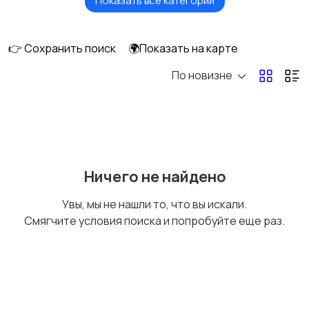
Показать все категории
Головные уборы
Домашняя одежда
👉 Сохранить поиск
🌍Показать на карте
По новизне
Комбинезоны
Нижнее белье
Обувь
Пиджаки и костюмы
Ничего не найдено
Увы, мы не нашли то, что вы искали.
Смягчите условия поиска и попробуйте еще раз.
Рубашки
Свитеры и толстовки