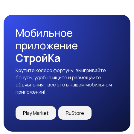
Спецодежда
Спортивная одежда
Мобильное
Футболки и поло
Штаны и шорты
приложение
СтройКа
Крутите колесо фортуны, выигрывайте
Другое
бонусы, удобно ищите и размещайте
объявления - все это в нашем мобильном
приложении!
Play Market
RuStore