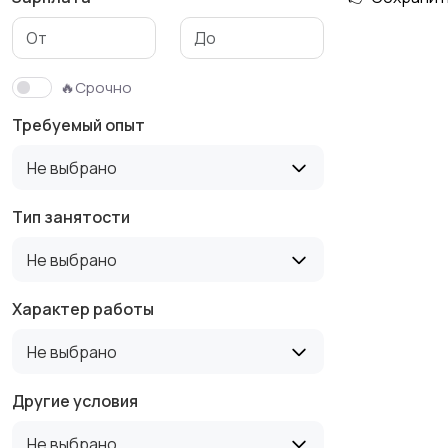
Медицина
Начало карьеры
🔥Срочно
Требуемый опыт
Производство
Рестораны и
Не выбрано
19
общепит
Тип занятости
Не выбрано
Туризм и гостиницы
Управление
недвижимостью
Характер работы
Не выбрано
Другие условия
Не выбрано