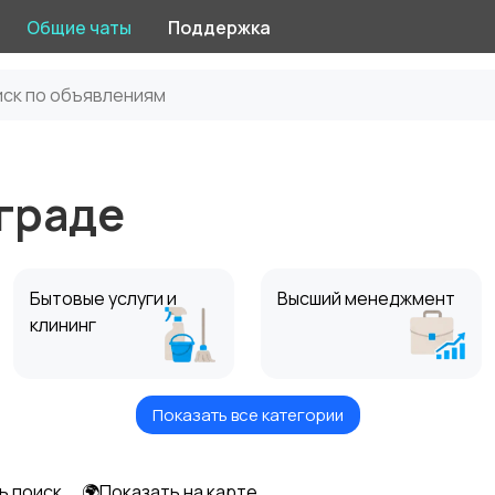
Общие чаты
Поддержка
граде
Бытовые услуги и
Высший менеджмент
клининг
Показать все категории
Информационные
Искусство и
технологии
развлечения
ь поиск
🌍Показать на карте