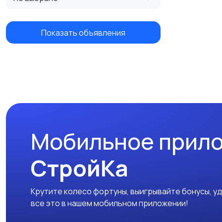
Показать объявления
Мобильное прил
СтройКа
Крутите колесо фортуны, выигрывайте бонусы, у
все это в нашем мобильном приложении!