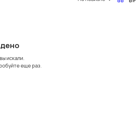
Перевозки, склад,
Продажи
закупки
йдено
Страхование
Строительство и
 вы искали.
ремонт
робуйте еще раз.
Юриспруденция