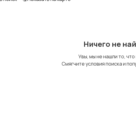
Образование и наука
Офисный персонал
Ничего не на
Сельское хозяйство
Спорт и красота
Увы, мы не нашли то, что
Смягчите условия поиска и поп
Управление
Финансы
персоналом