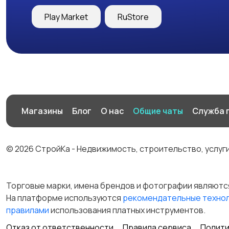
Play Market
RuStore
Магазины
Блог
О нас
Общие чаты
Служба 
© 2026 СтройКа - Недвижимость, строительство, услуг
Торговые марки, имена брендов и фотографии являютс
На платформе используются
рекомендательные техно
правилами
использования платных инструментов.
Отказ от ответственности
Правила сервиса
Полити