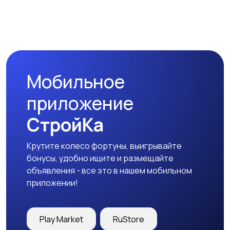
Стиральные машины
Утюги и уход за
одеждой
Мобильное
Холодильники
Швейное
приложение
оборудование
СтройКа
Крутите колесо фортуны, выигрывайте
бонусы, удобно ищите и размещайте
объявления - все это в нашем мобильном
приложении!
Play Market
RuStore