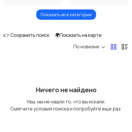
Показать все категории
Измельчение и
Климатическая
смешивание
техника
👉 Сохранить поиск
🌍Показать на карте
По новизне
Кулеры и фильтры для
Плиты и духовые
воды
шкафы
Посудомоечные
Приготовление еды
Ничего не найдено
машины
Увы, мы не нашли то, что вы искали.
Смягчите условия поиска и попробуйте еще раз.
Приготовление
Пылесосы и
напитков
пароочистители