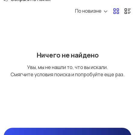
По новизне
Металл,
Общестроительные
металлические
материалы
изделия
Пены, герметики,
Пиломатериалы
Ничего не найдено
клеи
Увы, мы не нашли то, что вы искали.
Смягчите условия поиска и попробуйте еще раз.
Сухие строительные
Сыпучие материалы
смеси
Утепление, изоляция
Фасадные системы