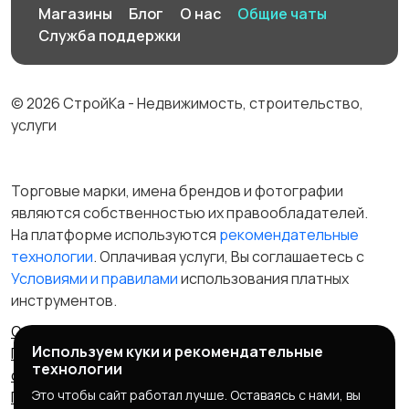
Магазины
Блог
О нас
Общие чаты
Служба поддержки
© 2026 СтройКа - Недвижимость, строительство,
услуги
Торговые марки, имена брендов и фотографии
являются собственностью их правообладателей.
На платформе используются
рекомендательные
технологии
. Оплачивая услуги, Вы соглашаетесь c
Условиями и правилами
использования платных
инструментов.
Отказ от ответственности
Правила сервиса
Используем куки и рекомендательные
Политика конфиденциальности
Пользовательское
технологии
соглашение
Запрещенные товары/услуги
Это чтобы сайт работал лучше. Оставаясь с нами, вы
Правообладателям
Партнерская программа