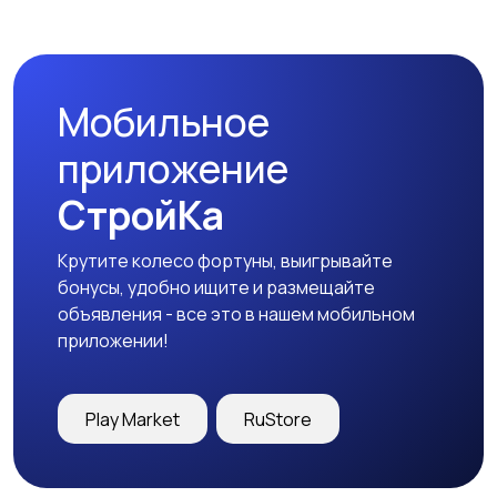
Стиральные машины
Утюги и уход за
одеждой
Мобильное
Холодильники
Швейное
приложение
оборудование
СтройКа
Крутите колесо фортуны, выигрывайте
бонусы, удобно ищите и размещайте
объявления - все это в нашем мобильном
приложении!
Play Market
RuStore