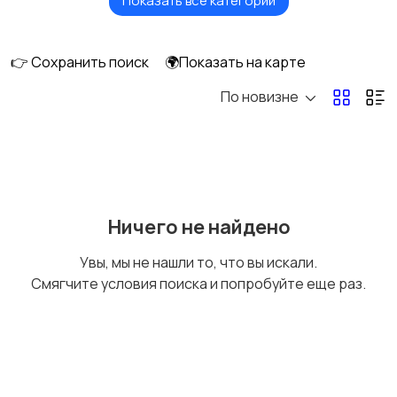
Показать все категории
Измельчение и
Климатическая
смешивание
техника
👉 Сохранить поиск
🌍Показать на карте
По новизне
Кулеры и фильтры для
Плиты и духовые
воды
шкафы
Посудомоечные
Приготовление еды
Ничего не найдено
машины
Увы, мы не нашли то, что вы искали.
Смягчите условия поиска и попробуйте еще раз.
Приготовление
Пылесосы и
напитков
пароочистители