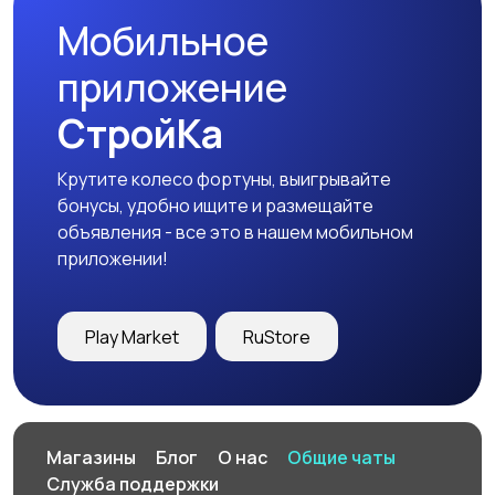
Мобильное
Сад и огород
Садовая мебель
приложение
СтройКа
Крутите колесо фортуны, выигрывайте
Охрана и
Другое
бонусы, удобно ищите и размещайте
сигнализации
объявления - все это в нашем мобильном
приложении!
Play Market
RuStore
Магазины
Блог
О нас
Общие чаты
Служба поддержки