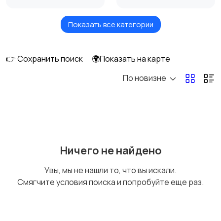
Показать все категории
Акустика, колонки,
Домашние
сабвуферы
кинотеатры
👉 Сохранить поиск
🌍Показать на карте
По новизне
DVD, Blu-ray и
Музыкальные центры
медиаплееры
и магнитолы
MP3-плееры и
Электронные книги
Ничего не найдено
портативное аудио
Увы, мы не нашли то, что вы искали.
Смягчите условия поиска и попробуйте еще раз.
Спутниковое и
Аудиоусилители и
цифровое ТВ
ресиверы