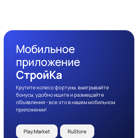
Наушники
Микрофоны
Мобильное
Аксессуары
приложение
СтройКа
Крутите колесо фортуны, выигрывайте
бонусы, удобно ищите и размещайте
объявления - все это в нашем мобильном
приложении!
Play Market
RuStore