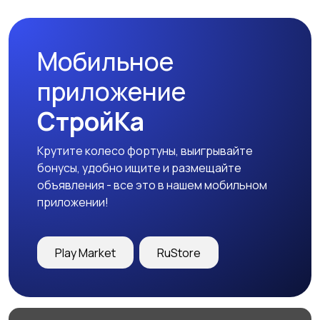
Мобильное
Сад и огород
Садовая мебель
приложение
СтройКа
Крутите колесо фортуны, выигрывайте
Охрана и
Другое
бонусы, удобно ищите и размещайте
сигнализации
объявления - все это в нашем мобильном
приложении!
Play Market
RuStore