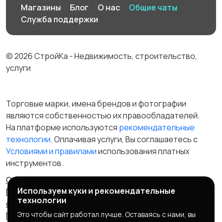
Магазины
Блог
О нас
Общие чаты
Служба поддержки
© 2026 СтройКа - Недвижимость, строительство,
услуги
Торговые марки, имена брендов и фотографии
являются собственностью их правообладателей.
На платформе используются
рекомендательные
технологии
. Оплачивая услуги, Вы соглашаетесь c
Условиями и правилами
использования платных
инструментов.
Отказ от ответственности
Правила сервиса
Используем куки и рекомендательные
Политика конфиденциальности
Пользовательское
технологии
соглашение
Запрещенные товары/услуги
Это чтобы сайт работал лучше. Оставаясь с нами, вы
Правообладателям
Партнерская программа