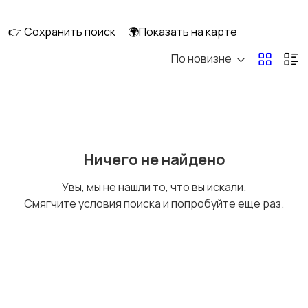
👉 Сохранить поиск
🌍Показать на карте
По новизне
Шкафы и комоды
Подставки и тумбы
Кухонные гарнитуры
Освещение
Ничего не найдено
Увы, мы не нашли то, что вы искали.
Смягчите условия поиска и попробуйте еще раз.
Оформление
Текстиль и ковры
интерьера
Посуда
Растения и семена