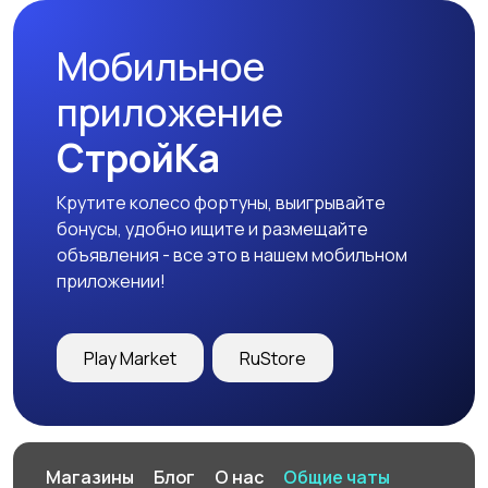
Мобильное
приложение
СтройКа
Крутите колесо фортуны, выигрывайте
бонусы, удобно ищите и размещайте
объявления - все это в нашем мобильном
приложении!
Play Market
RuStore
Магазины
Блог
О нас
Общие чаты