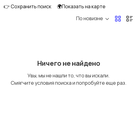
👉 Сохранить поиск
🌍Показать на карте
По новизне
Оргтехника и
Сетевое
расходники
оборудование
Мультимедиа
Накопители данных и
Ничего не найдено
картридеры
Увы, мы не нашли то, что вы искали.
Смягчите условия поиска и попробуйте еще раз.
Программное
Рули, джойстики,
обеспечение
геймпады
Комплектующие и
Аксессуары
запчасти