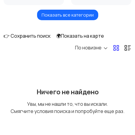
Показать все категории
Стационарные
Мобильные
телефоны
телефоны
👉 Сохранить поиск
🌍Показать на карте
По новизне
Рации и спутниковые
Запчасти
телефоны
Внешние
Зарядные устройства
Ничего не найдено
аккумуляторы
Увы, мы не нашли то, что вы искали.
Смягчите условия поиска и попробуйте еще раз.
Чехлы
Аксессуары