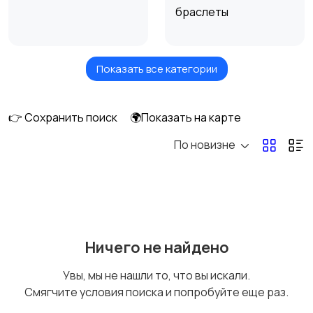
браслеты
Показать все категории
Стационарные
Мобильные
телефоны
телефоны
👉 Сохранить поиск
🌍Показать на карте
По новизне
Рации и спутниковые
Запчасти
телефоны
Внешние
Зарядные устройства
Ничего не найдено
аккумуляторы
Увы, мы не нашли то, что вы искали.
Смягчите условия поиска и попробуйте еще раз.