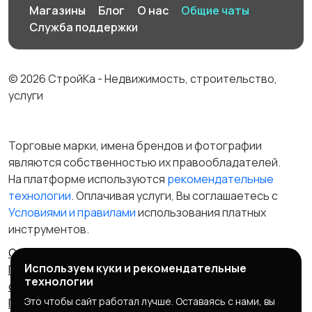
Магазины
Блог
О нас
Общие чаты
Служба поддержки
© 2026 СтройКа - Недвижимость, строительство,
услуги
Торговые марки, имена брендов и фотографии
являются собственностью их правообладателей.
На платформе используются
рекомендательные
технологии
. Оплачивая услуги, Вы соглашаетесь c
Условиями и правилами
использования платных
инструментов.
Отказ от ответственности
Правила сервиса
Используем куки и рекомендательные
Политика конфиденциальности
Пользовательское
технологии
соглашение
Запрещенные товары/услуги
Это чтобы сайт работал лучше. Оставаясь с нами, вы
Правообладателям
Партнерская программа