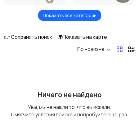
Показать все категории
Масла и автохимия
Автоэлектроника и
GPS
👉 Сохранить поиск
🌍Показать на карте
По новизне
Аксессуары и
Аудио и видео
инструменты
Противоугонные
Багажные системы и
Ничего не найдено
устройства
прицепы
Увы, мы не нашли то, что вы искали.
Смягчите условия поиска и попробуйте еще раз.
Мотоэкипировка
Другое