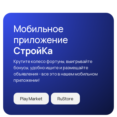
Спецодежда
Спортивная одежда
Мобильное
Футболки и поло
Штаны и шорты
приложение
СтройКа
Крутите колесо фортуны, выигрывайте
Другое
бонусы, удобно ищите и размещайте
объявления - все это в нашем мобильном
приложении!
Play Market
RuStore