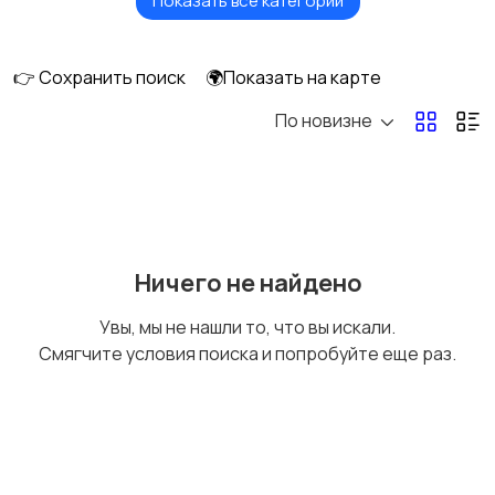
Показать все категории
Головные уборы
Домашняя одежда
👉 Сохранить поиск
🌍Показать на карте
По новизне
Комбинезоны
Нижнее белье
Обувь
Пиджаки и костюмы
Ничего не найдено
Увы, мы не нашли то, что вы искали.
Смягчите условия поиска и попробуйте еще раз.
Рубашки
Свитеры и толстовки