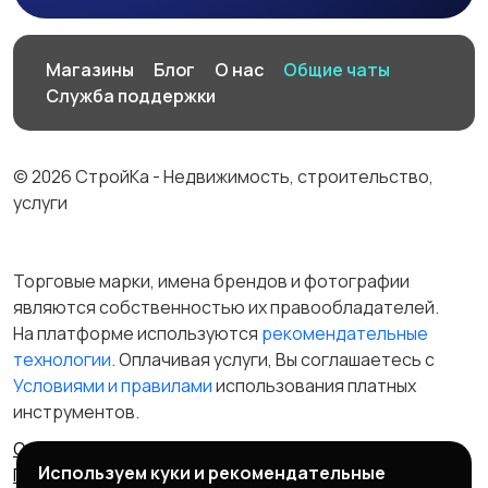
Производство
Рестораны и
Магазины
Блог
О нас
Общие чаты
общепит
Служба поддержки
© 2026 СтройКа - Недвижимость, строительство,
Сельское хозяйство
Спорт и красота
услуги
Торговые марки, имена брендов и фотографии
являются собственностью их правообладателей.
Страхование
Строительство и
На платформе используются
рекомендательные
ремонт
технологии
. Оплачивая услуги, Вы соглашаетесь c
Условиями и правилами
использования платных
инструментов.
Туризм и гостиницы
Управление
Отказ от ответственности
Правила сервиса
недвижимостью
Используем куки и рекомендательные
Политика конфиденциальности
Пользовательское