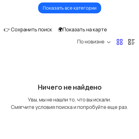
Показать все категории
Бытовые услуги и
Высший менеджмент
клининг
👉 Сохранить поиск
🌍Показать на карте
По новизне
Госслужба
Добыча сырья,
энергетика
Домашний персонал
Издательства и СМИ
Ничего не найдено
Увы, мы не нашли то, что вы искали.
Смягчите условия поиска и попробуйте еще раз.
Информационные
Искусство и
технологии
развлечения