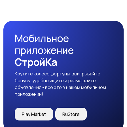
Магазины
Маркетинг и реклама
Мобильное
Медицина
Начало карьеры
приложение
СтройКа
Крутите колесо фортуны, выигрывайте
Образование и наука
Офисный персонал
бонусы, удобно ищите и размещайте
объявления - все это в нашем мобильном
приложении!
Перевозки, склад,
Продажи
Play Market
RuStore
закупки