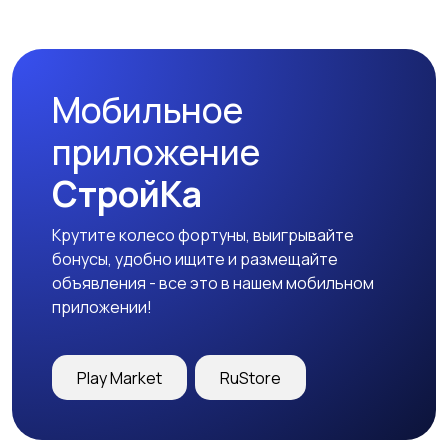
Наушники
Микрофоны
Мобильное
Аксессуары
приложение
СтройКа
Крутите колесо фортуны, выигрывайте
бонусы, удобно ищите и размещайте
объявления - все это в нашем мобильном
приложении!
Play Market
RuStore