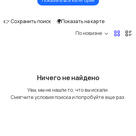
Показать все категории
Акустика, колонки,
Домашние
сабвуферы
кинотеатры
👉 Сохранить поиск
🌍Показать на карте
По новизне
DVD, Blu-ray и
Музыкальные центры
медиаплееры
и магнитолы
MP3-плееры и
Электронные книги
Ничего не найдено
портативное аудио
Увы, мы не нашли то, что вы искали.
Смягчите условия поиска и попробуйте еще раз.
Спутниковое и
Аудиоусилители и
цифровое ТВ
ресиверы