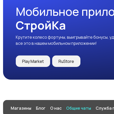
Мобильное прил
СтройКа
Крутите колесо фортуны, выигрывайте бонусы, у
все это в нашем мобильном приложении!
Play Market
RuStore
Магазины
Блог
О нас
Общие чаты
Служба 