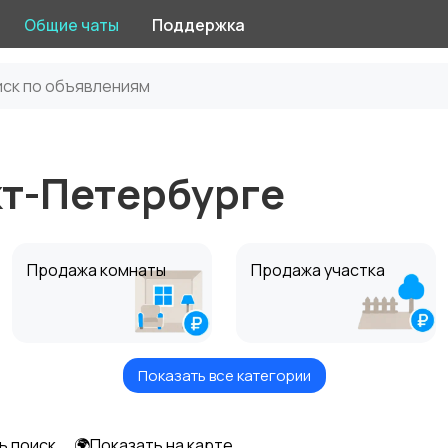
Общие чаты
Поддержка
кт-Петербурге
Продажа комнаты
Продажа участка
Показать все категории
Комнаты посуточно
Дома посуточно
ь поиск
🌍Показать на карте