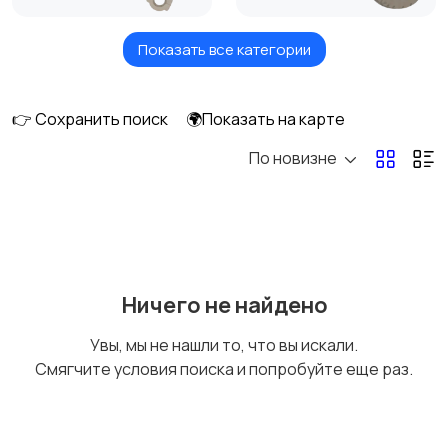
Показать все категории
Масла и автохимия
Автоэлектроника и
GPS
👉 Сохранить поиск
🌍Показать на карте
По новизне
Аксессуары и
Аудио и видео
инструменты
Противоугонные
Багажные системы и
Ничего не найдено
устройства
прицепы
Увы, мы не нашли то, что вы искали.
Смягчите условия поиска и попробуйте еще раз.
Мотоэкипировка
Другое