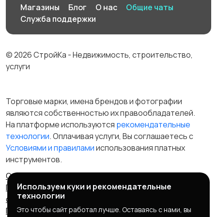
Магазины
Блог
О нас
Общие чаты
Служба поддержки
© 2026 СтройКа - Недвижимость, строительство,
услуги
Торговые марки, имена брендов и фотографии
являются собственностью их правообладателей.
На платформе используются
рекомендательные
технологии
. Оплачивая услуги, Вы соглашаетесь c
Условиями и правилами
использования платных
инструментов.
Отказ от ответственности
Правила сервиса
Используем куки и рекомендательные
Политика конфиденциальности
Пользовательское
технологии
соглашение
Запрещенные товары/услуги
Это чтобы сайт работал лучше. Оставаясь с нами, вы
Правообладателям
Партнерская программа