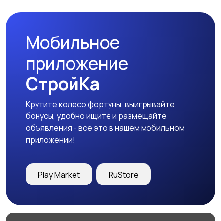
одеждой
Мобильное
Холодильники
Швейное
приложение
оборудование
СтройКа
Крутите колесо фортуны, выигрывайте
бонусы, удобно ищите и размещайте
объявления - все это в нашем мобильном
приложении!
Play Market
RuStore