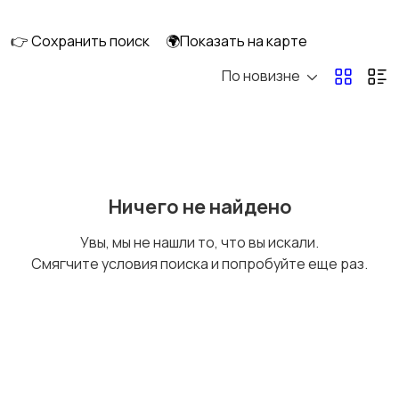
смешивание
техника
👉 Сохранить поиск
🌍Показать на карте
По новизне
Кулеры и фильтры для
Плиты и духовые
воды
шкафы
Посудомоечные
Приготовление еды
Ничего не найдено
машины
Увы, мы не нашли то, что вы искали.
Смягчите условия поиска и попробуйте еще раз.
Приготовление
Пылесосы и
напитков
пароочистители
Стиральные машины
Утюги и уход за