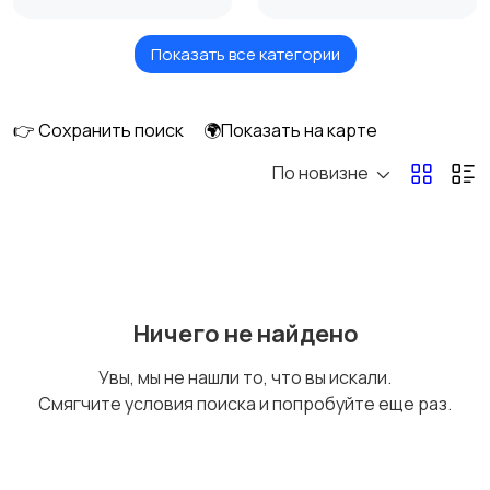
Показать все категории
Акустика, колонки,
Домашние
сабвуферы
кинотеатры
👉 Сохранить поиск
🌍Показать на карте
По новизне
DVD, Blu-ray и
Музыкальные центры
медиаплееры
и магнитолы
MP3-плееры и
Электронные книги
Ничего не найдено
портативное аудио
Увы, мы не нашли то, что вы искали.
Смягчите условия поиска и попробуйте еще раз.
Спутниковое и
Аудиоусилители и
цифровое ТВ
ресиверы