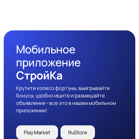
Наушники
Микрофоны
Мобильное
Аксессуары
приложение
СтройКа
Крутите колесо фортуны, выигрывайте
бонусы, удобно ищите и размещайте
объявления - все это в нашем мобильном
приложении!
Play Market
RuStore