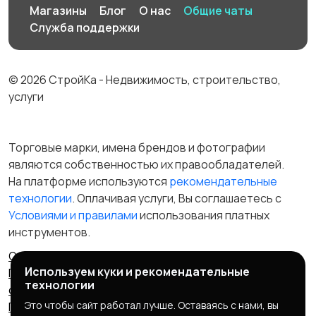
Магазины
Блог
О нас
Общие чаты
Служба поддержки
© 2026 СтройКа - Недвижимость, строительство,
услуги
Торговые марки, имена брендов и фотографии
являются собственностью их правообладателей.
На платформе используются
рекомендательные
технологии
. Оплачивая услуги, Вы соглашаетесь c
Условиями и правилами
использования платных
инструментов.
Отказ от ответственности
Правила сервиса
Используем куки и рекомендательные
Политика конфиденциальности
Пользовательское
технологии
соглашение
Запрещенные товары/услуги
Это чтобы сайт работал лучше. Оставаясь с нами, вы
Правообладателям
Партнерская программа