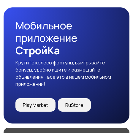
Мобильное
Аксессуары
приложение
СтройКа
Крутите колесо фортуны, выигрывайте
бонусы, удобно ищите и размещайте
объявления - все это в нашем мобильном
приложении!
Play Market
RuStore