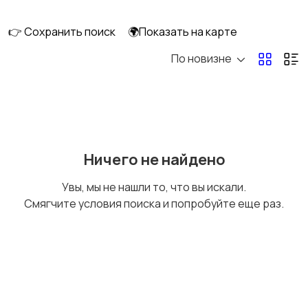
сабвуферы
кинотеатры
👉 Сохранить поиск
🌍Показать на карте
По новизне
DVD, Blu-ray и
Музыкальные центры
медиаплееры
и магнитолы
MP3-плееры и
Электронные книги
Ничего не найдено
портативное аудио
Увы, мы не нашли то, что вы искали.
Смягчите условия поиска и попробуйте еще раз.
Спутниковое и
Аудиоусилители и
цифровое ТВ
ресиверы
Наушники
Микрофоны