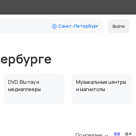
Санкт-Петербург
Войти
тербурге
DVD, Blu-ray и
Музыкальные центры
медиаплееры
и магнитолы
Наушники
Микрофоны
По новизне