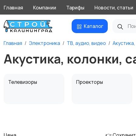
Главная
Компании
Тарифы
Новости, статьи
Каталог
Главная
Электроника
ТВ, аудио, видео
Акустика,
Акустика, колонки, 
Телевизоры
Проекторы
MP3-плееры и
Электронные книги
портативное аудио
Цена
👉 Сохранит