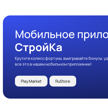
Мобильное прил
СтройКа
Крутите колесо фортуны, выигрывайте бонусы, у
все это в нашем мобильном приложении!
Play Market
RuStore