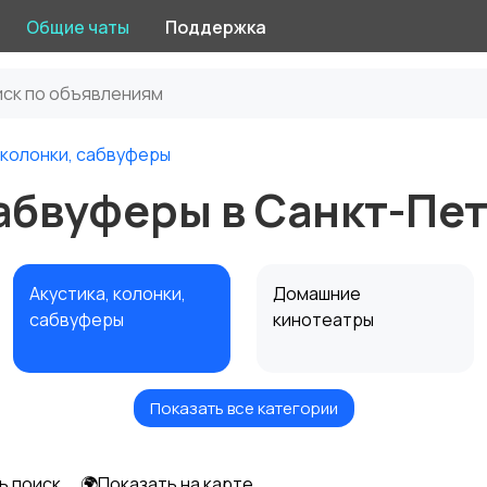
Общие чаты
Поддержка
 колонки, сабвуферы
сабвуферы в Санкт-Пе
Акустика, колонки,
Домашние
сабвуферы
кинотеатры
Показать все категории
Спутниковое и
Аудиоусилители и
цифровое ТВ
ресиверы
ь поиск
🌍Показать на карте