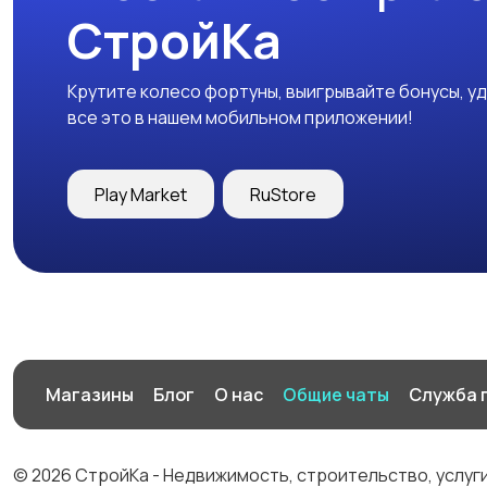
СтройКа
Крутите колесо фортуны, выигрывайте бонусы, у
все это в нашем мобильном приложении!
Play Market
RuStore
Магазины
Блог
О нас
Общие чаты
Служба 
© 2026 СтройКа - Недвижимость, строительство, услуг