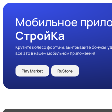
Мобильное прил
СтройКа
Крутите колесо фортуны, выигрывайте бонусы, у
все это в нашем мобильном приложении!
Play Market
RuStore