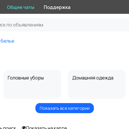
Общие чаты
Поддержка
 белье
и
Головные уборы
Домашняя одежда
Показать все категории
Рубашки
Свитеры и толстовки
ь поиск
🌍Показать на карте