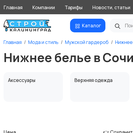
Главная
Компании
Тарифы
Новости, статьи
Каталог
Главная
Мода и стиль
Мужской гардероб
Нижнее
Нижнее белье в Соч
Аксессуары
Верхняя одежда
Обувь
Пиджаки и костюмы
Цена
👉 Сохранит