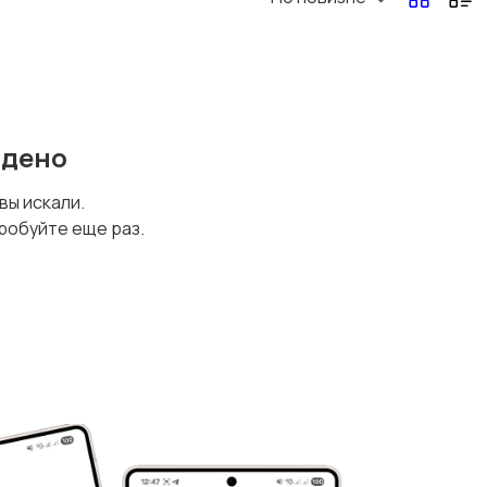
йдено
 вы искали.
робуйте еще раз.