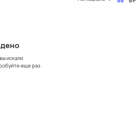
Перевозки, склад,
Продажи
закупки
йдено
Страхование
Строительство и
 вы искали.
ремонт
робуйте еще раз.
Юриспруденция