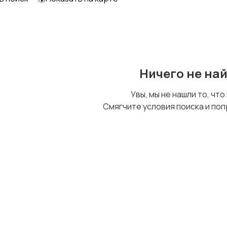
Образование и наука
Офисный персонал
Ничего не на
Сельское хозяйство
Спорт и красота
Увы, мы не нашли то, что
Смягчите условия поиска и поп
Управление
Финансы
персоналом