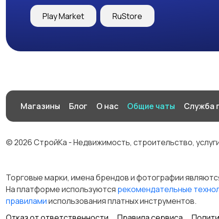
Play Market
RuStore
Магазины
Блог
О нас
Общие чаты
Служба 
© 2026 СтройКа - Недвижимость, строительство, услуг
Торговые марки, имена брендов и фотографии являютс
На платформе используются
рекомендательные техно
правилами
использования платных инструментов.
Отказ от ответственности
Правила сервиса
Полити