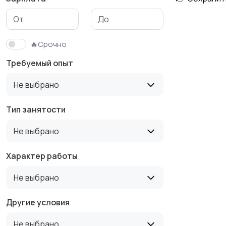
Медицина
Начало карьеры
🔥Срочно
Требуемый опыт
Производство
Рестораны и
Не выбрано
общепит
Тип занятости
Не выбрано
Туризм и гостиницы
Управление
недвижимостью
Характер работы
Не выбрано
Другие условия
Не выбрано