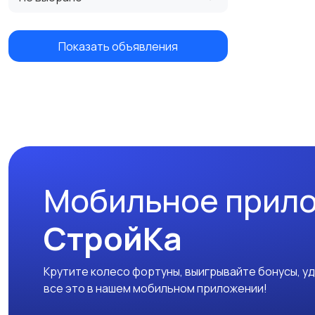
Показать объявления
Мобильное прил
СтройКа
Крутите колесо фортуны, выигрывайте бонусы, у
все это в нашем мобильном приложении!