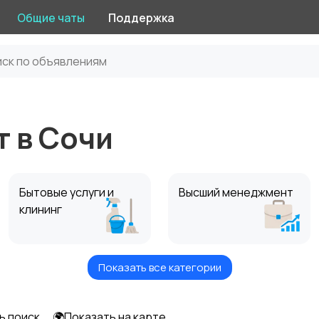
Общие чаты
Поддержка
 в Сочи
Бытовые услуги и
Высший менеджмент
клининг
Показать все категории
Информационные
Искусство и
технологии
развлечения
ь поиск
🌍Показать на карте