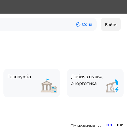
Сочи
Войти
Госслужба
Добыча сырья,
энергетика
Магазины
Маркетинг и реклама
По новизне