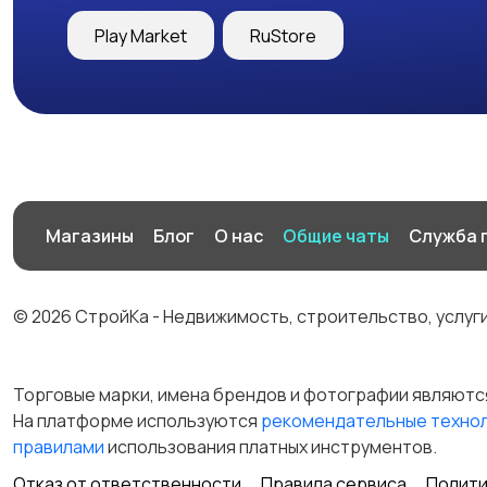
Play Market
RuStore
Магазины
Блог
О нас
Общие чаты
Служба 
© 2026 СтройКа - Недвижимость, строительство, услуг
Торговые марки, имена брендов и фотографии являютс
На платформе используются
рекомендательные техно
правилами
использования платных инструментов.
Отказ от ответственности
Правила сервиса
Полити