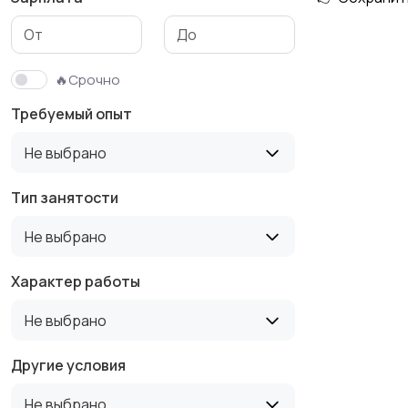
Медицина
Начало карьеры
🔥Срочно
Требуемый опыт
Производство
Рестораны и
Не выбрано
общепит
Тип занятости
Не выбрано
Туризм и гостиницы
Управление
недвижимостью
Характер работы
Не выбрано
Другие условия
Не выбрано