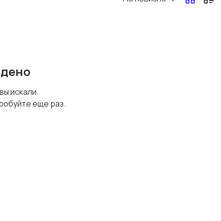
Перевозки, склад,
Продажи
закупки
йдено
Страхование
Строительство и
 вы искали.
ремонт
робуйте еще раз.
Юриспруденция