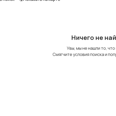
Образование и наука
Офисный персонал
Ничего не на
Сельское хозяйство
Спорт и красота
Увы, мы не нашли то, что
Смягчите условия поиска и поп
Управление
Финансы
персоналом