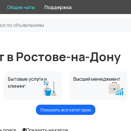
Общие чаты
Поддержка
 в Ростове-на-Дону
Бытовые услуги и
Высший менеджмент
клининг
Показать все категории
Информационные
Искусство и
технологии
развлечения
ь поиск
🌍Показать на карте