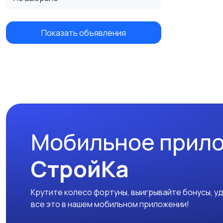
Показать объявления
Мобильное прил
СтройКа
Крутите колесо фортуны, выигрывайте бонусы, у
все это в нашем мобильном приложении!