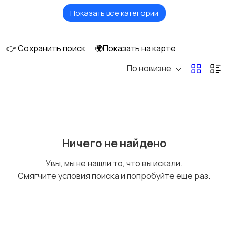
Показать все категории
Бытовые услуги и
Высший менеджмент
клининг
👉 Сохранить поиск
🌍Показать на карте
По новизне
Госслужба
Добыча сырья,
энергетика
Домашний персонал
Издательства и СМИ
Ничего не найдено
Увы, мы не нашли то, что вы искали.
Смягчите условия поиска и попробуйте еще раз.
Информационные
Искусство и
технологии
развлечения