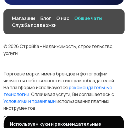
Производство
Рестораны и
Магазины
Блог
О нас
Общие чаты
общепит
Служба поддержки
© 2026 СтройКа - Недвижимость, строительство,
Сельское хозяйство
Спорт и красота
услуги
Торговые марки, имена брендов и фотографии
являются собственностью их правообладателей.
Страхование
Строительство и
На платформе используются
рекомендательные
ремонт
технологии
. Оплачивая услуги, Вы соглашаетесь c
Условиями и правилами
использования платных
инструментов.
Туризм и гостиницы
Управление
Отказ от ответственности
Правила сервиса
недвижимостью
Используем куки и рекомендательные
Политика конфиденциальности
Пользовательское