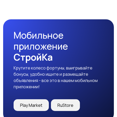
Магазины
Маркетинг и реклама
Мобильное
Медицина
Начало карьеры
приложение
СтройКа
Крутите колесо фортуны, выигрывайте
Образование и наука
Офисный персонал
бонусы, удобно ищите и размещайте
объявления - все это в нашем мобильном
приложении!
Перевозки, склад,
Продажи
Play Market
RuStore
закупки