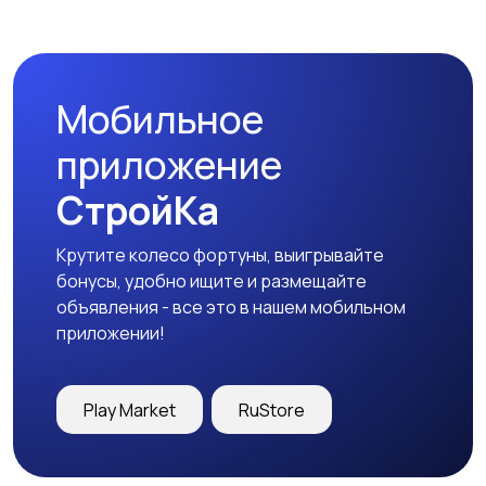
Спецодежда
Спортивная одежда
Мобильное
Футболки и поло
Штаны и шорты
приложение
СтройКа
Крутите колесо фортуны, выигрывайте
Другое
бонусы, удобно ищите и размещайте
объявления - все это в нашем мобильном
приложении!
Play Market
RuStore