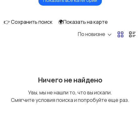
Показать все категории
Головные уборы
Домашняя одежда
👉 Сохранить поиск
🌍Показать на карте
По новизне
Комбинезоны
Нижнее белье
Обувь
Пиджаки и костюмы
Ничего не найдено
Увы, мы не нашли то, что вы искали.
Смягчите условия поиска и попробуйте еще раз.
Рубашки
Свитеры и толстовки