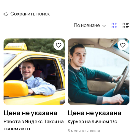
материалы
👉 Сохранить поиск
По новизне
Инструменты
Окна, двери,
лестницы
Водоснабжение,
Услуги
отопление,
вентиляция
Транспорт
Вакансии
Цена не указана
Цена не указана
Работа в Яндекс.Такси на
Курьер на личном т/с
своем авто
5 месяцев назад
Для Бизнеса