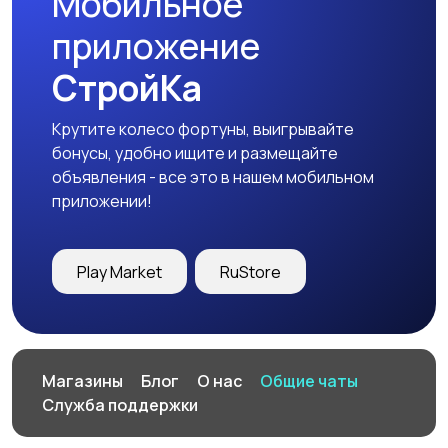
Мобильное
приложение
СтройКа
Крутите колесо фортуны, выигрывайте
бонусы, удобно ищите и размещайте
объявления - все это в нашем мобильном
приложении!
Play Market
RuStore
Магазины
Блог
О нас
Общие чаты
Служба поддержки