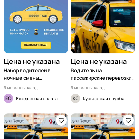
Цена не указана
Цена не указана
Набор водителей в
Водитель на
ночные смены
пассажирские перевозки
(приглашаем женщин)
(ищем женщин)
5 месяцев назад
5 месяцев назад
Ежедневная оплата
Курьерская служба