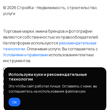
© 2026 СтройКа - Недвижимость, строительство,
услуги
Торговые марки, имена брендов и фотографии
являются собственностью их правообладателей.
На платформе используются
рекомендательные
технологии
. Оплачивая услуги, Вы соглашаетесь c
Условиями и правилами
использования платных
инструментов.
Отказ от ответственности
Правила сервиса
Используем куки и рекомендательные
Политика конфиденциальности
Пользовательское
технологии
соглашение
Запрещенные товары/услуги
Это чтобы сайт работал лучше. Оставаясь с нами, вы
Правообладателям
Партнерская программа
соглашаетесь на использование файлов куки.
Политика cookie
Ок
Домой
Избранное
Чат
Профиль