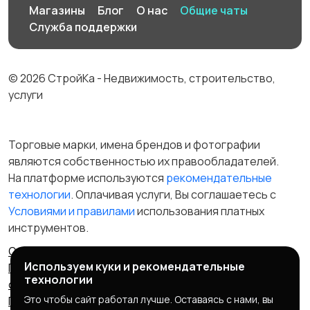
Магазины
Блог
О нас
Общие чаты
Служба поддержки
© 2026 СтройКа - Недвижимость, строительство,
услуги
Торговые марки, имена брендов и фотографии
являются собственностью их правообладателей.
На платформе используются
рекомендательные
технологии
. Оплачивая услуги, Вы соглашаетесь c
Условиями и правилами
использования платных
инструментов.
Отказ от ответственности
Правила сервиса
Используем куки и рекомендательные
Политика конфиденциальности
Пользовательское
технологии
соглашение
Запрещенные товары/услуги
Это чтобы сайт работал лучше. Оставаясь с нами, вы
Правообладателям
Партнерская программа