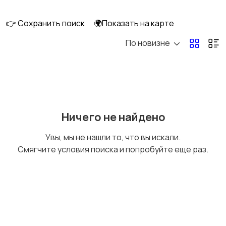
👉 Сохранить поиск
🌍Показать на карте
По новизне
Шкафы и комоды
Подставки и тумбы
Кухонные гарнитуры
Освещение
Ничего не найдено
Увы, мы не нашли то, что вы искали.
Смягчите условия поиска и попробуйте еще раз.
Оформление
Текстиль и ковры
интерьера
Посуда
Растения и семена