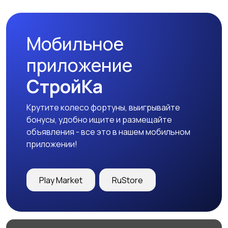
Мобильное
Сад и огород
Садовая мебель
приложение
СтройКа
Крутите колесо фортуны, выигрывайте
Охрана и
Другое
бонусы, удобно ищите и размещайте
сигнализации
объявления - все это в нашем мобильном
приложении!
Play Market
RuStore