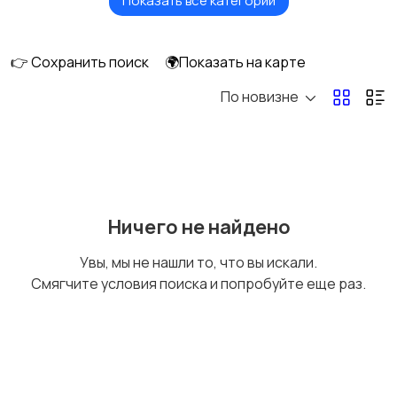
Показать все категории
Акустика, колонки,
Домашние
сабвуферы
кинотеатры
👉 Сохранить поиск
🌍Показать на карте
По новизне
DVD, Blu-ray и
Музыкальные центры
медиаплееры
и магнитолы
MP3-плееры и
Электронные книги
Ничего не найдено
портативное аудио
Увы, мы не нашли то, что вы искали.
Смягчите условия поиска и попробуйте еще раз.
Спутниковое и
Аудиоусилители и
цифровое ТВ
ресиверы