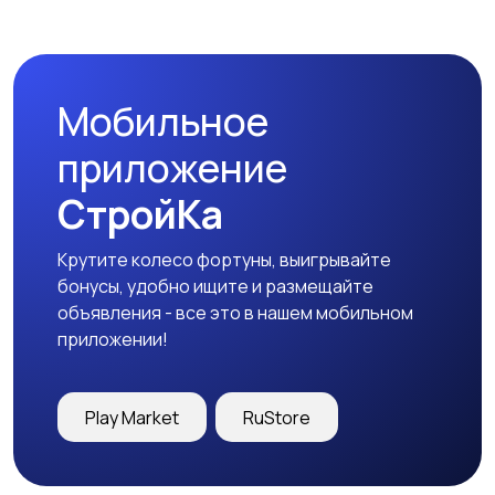
Наушники
Микрофоны
Мобильное
Аксессуары
приложение
СтройКа
Крутите колесо фортуны, выигрывайте
бонусы, удобно ищите и размещайте
объявления - все это в нашем мобильном
приложении!
Play Market
RuStore