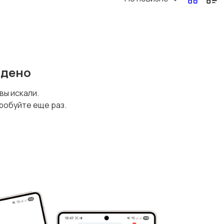
йдено
 вы искали.
робуйте еще раз.