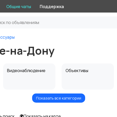
Общие чаты
Поддержка
ессуары
ве-на-Дону
Видеонаблюдение
Объективы
Показать все категории
Цифровые
Компактные
фоторамки
фотопринтеры
ь поиск
🌍Показать на карте