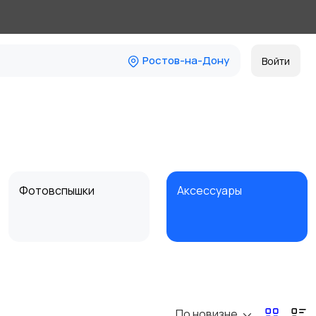
Ростов-на-Дону
Войти
Фотовспышки
Аксессуары
Бинокли и
оптические приборы
По новизне