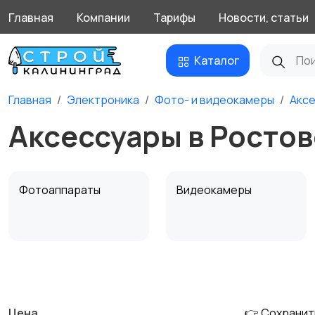
Главная
Компании
Тарифы
Новости, статьи
Каталог
Главная
Электроника
Фото- и видеокамеры
Акс
Аксессуары в Росто
Фотоаппараты
Видеокамеры
Штативы и
Студийное
стабилизаторы
оборудование
Цена
👉 Сохранит