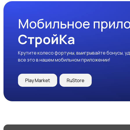
Мобильное прил
СтройКа
Крутите колесо фортуны, выигрывайте бонусы, у
все это в нашем мобильном приложении!
Play Market
RuStore