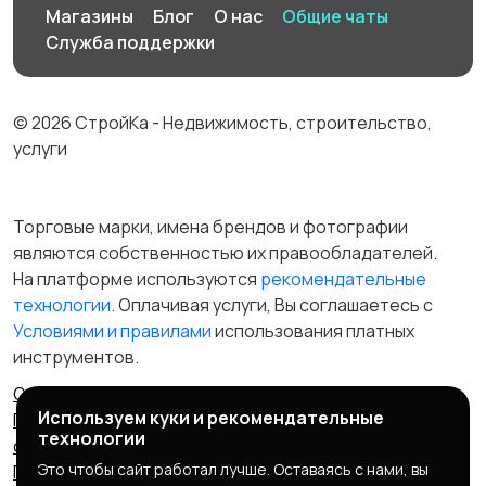
Магазины
Блог
О нас
Общие чаты
Служба поддержки
© 2026 СтройКа - Недвижимость, строительство,
услуги
Торговые марки, имена брендов и фотографии
являются собственностью их правообладателей.
На платформе используются
рекомендательные
технологии
. Оплачивая услуги, Вы соглашаетесь c
Условиями и правилами
использования платных
инструментов.
Отказ от ответственности
Правила сервиса
Используем куки и рекомендательные
Политика конфиденциальности
Пользовательское
технологии
соглашение
Запрещенные товары/услуги
Это чтобы сайт работал лучше. Оставаясь с нами, вы
Правообладателям
Партнерская программа