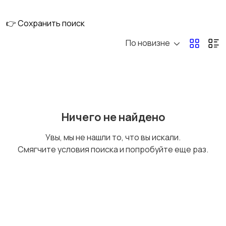
👉 Сохранить поиск
По новизне
Металл,
Общестроительные
металлические
материалы
изделия
Пены, герметики,
Пиломатериалы
Ничего не найдено
клеи
Увы, мы не нашли то, что вы искали.
Смягчите условия поиска и попробуйте еще раз.
Сухие строительные
Сыпучие материалы
смеси
Утепление, изоляция
Фасадные системы