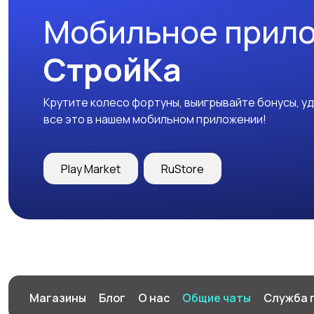
Мобильное прил
СтройКа
Крутите колесо фортуны, выигрывайте бонусы, у
все это в нашем мобильном приложении!
Play Market
RuStore
Магазины
Блог
О нас
Общие чаты
Служба 