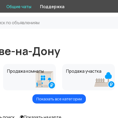
Общие чаты
Поддержка
ве-на-Дону
Продажа комнаты
Продажа участка
Показать все категории
Комнаты посуточно
Дома посуточно
ь поиск
🌍Показать на карте