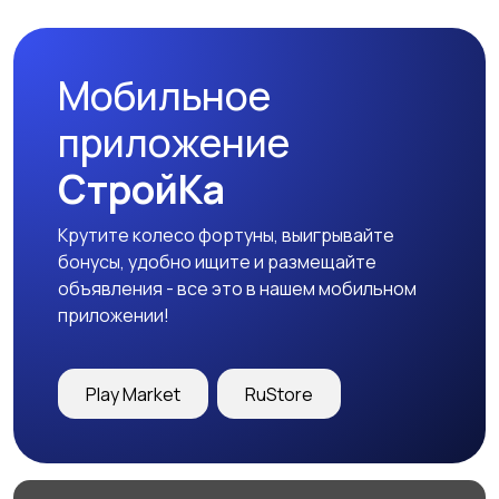
Мобильное
Сад и огород
Садовая мебель
приложение
СтройКа
Крутите колесо фортуны, выигрывайте
Охрана и
Другое
бонусы, удобно ищите и размещайте
сигнализации
объявления - все это в нашем мобильном
приложении!
Play Market
RuStore