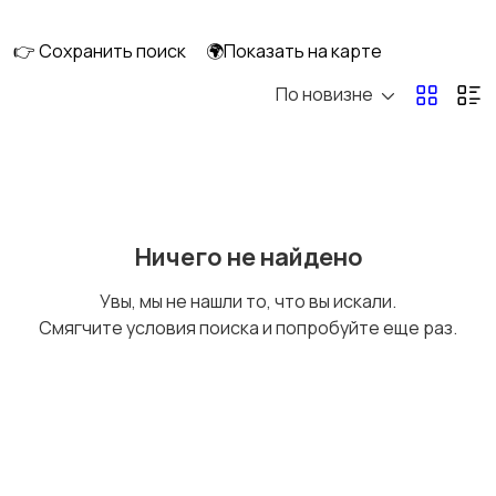
👉 Сохранить поиск
🌍Показать на карте
По новизне
Шкафы и комоды
Подставки и тумбы
Кухонные гарнитуры
Освещение
Ничего не найдено
Увы, мы не нашли то, что вы искали.
Смягчите условия поиска и попробуйте еще раз.
Оформление
Текстиль и ковры
интерьера
Посуда
Растения и семена