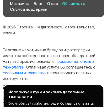
Магазины
Блог
О нас
Общие чаты
Служба поддержки
© 2026 СтройКа - Недвижимость, строительство,
услуги
Торговые марки, имена брендов и фотографии
являются собственностью их правообладателей.
На платформе используются
рекомендательные
технологии
. Оплачивая услуги, Вы соглашаетесь c
Условиями и правилами
использования платных
инструментов.
Отказ от ответственности
Правила сервиса
Используем куки и рекомендательные
Политика конфиденциальности
Пользовательское
технологии
соглашение
Запрещенные товары/услуги
Это чтобы сайт работал лучше. Оставаясь с нами, вы
Правообладателям
Партнерская программа