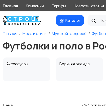
Главная
Компании
Тарифы
Новости, статьи
Каталог
Главная
Мода и стиль
Мужской гардероб
Футбол
Футболки и поло в Р
Аксессуары
Верхняя одежда
Обувь
Пиджаки и костюмы
Цена
👉 Сохранит