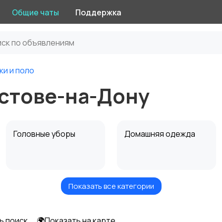
Общие чаты
Поддержка
ки и поло
остове-на-Дону
Головные уборы
Домашняя одежда
Показать все категории
Рубашки
Свитеры и толстовки
ь поиск
🌍Показать на карте