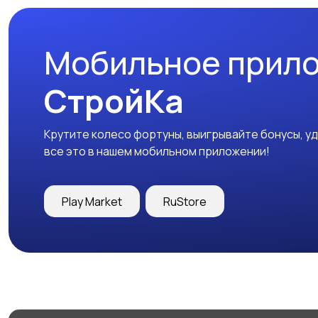
Мобильное прил
СтройКа
Крутите колесо фортуны, выигрывайте бонусы, у
все это в нашем мобильном приложении!
Play Market
RuStore