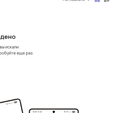
йдено
 вы искали.
робуйте еще раз.