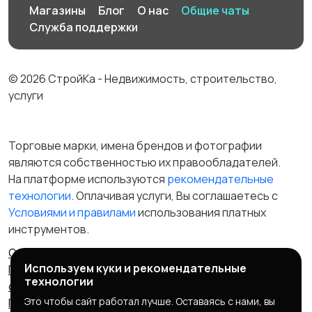
Магазины
Блог
О нас
Общие чаты
Служба поддержки
© 2026 СтройКа - Недвижимость, строительство,
услуги
Торговые марки, имена брендов и фотографии
являются собственностью их правообладателей.
На платформе используются
рекомендательные
технологии
. Оплачивая услуги, Вы соглашаетесь c
Условиями и правилами
использования платных
инструментов.
Отказ от ответственности
Правила сервиса
Используем куки и рекомендательные
Политика конфиденциальности
Пользовательское
технологии
соглашение
Запрещенные товары/услуги
Это чтобы сайт работал лучше. Оставаясь с нами, вы
Правообладателям
Партнерская программа