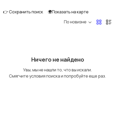
смешивание
техника
👉 Сохранить поиск
🌍Показать на карте
По новизне
Кулеры и фильтры для
Плиты и духовые
воды
шкафы
Посудомоечные
Приготовление еды
Ничего не найдено
машины
Увы, мы не нашли то, что вы искали.
Смягчите условия поиска и попробуйте еще раз.
Приготовление
Пылесосы и
напитков
пароочистители
Стиральные машины
Утюги и уход за