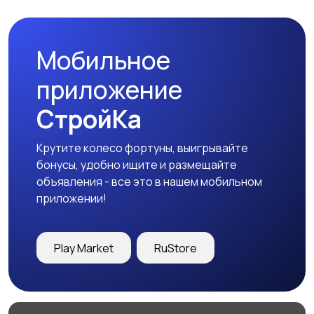
одеждой
Мобильное
Холодильники
Швейное
приложение
оборудование
СтройКа
Крутите колесо фортуны, выигрывайте
бонусы, удобно ищите и размещайте
объявления - все это в нашем мобильном
приложении!
Play Market
RuStore