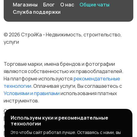
Магазины
Блог
О нас
Общие чаты
Служба поддержки
© 2026 СтройКа - Недвижимость, строительство,
услуги
Торговые марки, имена брендов и фотографии
являются собственностью их правообладателей.
На платформе используются
рекомендательные
технологии
. Оплачивая услуги, Вы соглашаетесь c
Условиями и правилами
использования платных
инструментов.
Отказ от ответственности
Правила сервиса
Используем куки и рекомендательные
Политика конфиденциальности
Пользовательское
технологии
соглашение
Запрещенные товары/услуги
Это чтобы сайт работал лучше. Оставаясь с нами, вы
Правообладателям
Партнерская программа