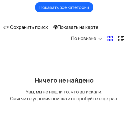
Показать все категории
Стационарные
Мобильные
телефоны
телефоны
👉 Сохранить поиск
🌍Показать на карте
По новизне
Рации и спутниковые
Запчасти
телефоны
Внешние
Зарядные устройства
Ничего не найдено
аккумуляторы
Увы, мы не нашли то, что вы искали.
Смягчите условия поиска и попробуйте еще раз.
Чехлы
Аксессуары