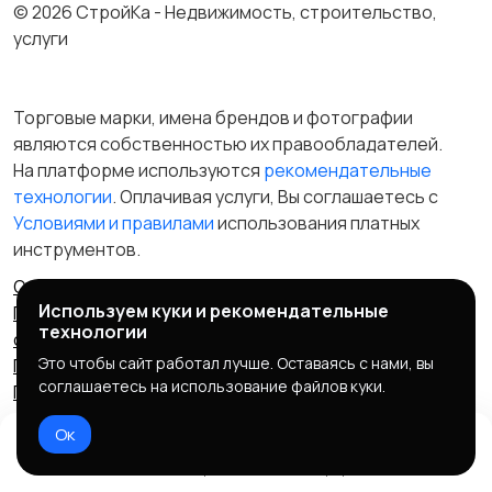
© 2026 СтройКа - Недвижимость, строительство,
услуги
Торговые марки, имена брендов и фотографии
являются собственностью их правообладателей.
На платформе используются
рекомендательные
технологии
. Оплачивая услуги, Вы соглашаетесь c
Условиями и правилами
использования платных
инструментов.
Отказ от ответственности
Правила сервиса
Используем куки и рекомендательные
Политика конфиденциальности
Пользовательское
технологии
соглашение
Запрещенные товары/услуги
Это чтобы сайт работал лучше. Оставаясь с нами, вы
Правообладателям
Партнерская программа
соглашаетесь на использование файлов куки.
Политика cookie
Ок
Домой
Избранное
Чат
Профиль